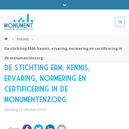
Bel ons voor info 0294 - 74 50 70
beurs@54events.nl
›
Nieuws
›
De stichting ERM; kennis, ervaring, normering en certificering in
Exposanten login
de monumentenzorg.
De stichting ERM; kennis,
ervaring, normering en
certificering in de
monumentenzorg.
dinsdag 15 oktober 2019
Facebook
Twitter
LinkedIn
E-mail