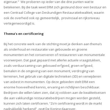
eigenaar.” We proberen op ieder van die drie punten wat te
betekenen. Bij die taak weet ERM zich gesteund door een bestuur en
een Centraal College van Deskundigen Restauratiekwaliteit, waarin
ook de overheid ook op gemeentelijk, provinciaal en rijksniveau
vertegenwoordigd is.
Thema’s en certificering
Bij het concrete werk van de stichting moet je denken aan thema’s
als onderhoud en restauratie van gebouwde en groene
monumenten en het conserveren of restaureren van monumentale
voorwerpen. Dat gaat gepaard met allerlei actuele vraagstukken,
zoals verduurzaming van gebouwd erfgoed, groen erfgoed,
bemalen in de omgeving van een monument, verdroging van
terreinen, het gebruik van digitale technieken (3D) en verwijderen
van asbest in monumenten. Op deze gebieden stelt ERM een
enorme hoeveelheid kennis, ervaring en richtlijnen beschikbaar.
Bedrijven die willen laten zien, dat zij voldoen aan de kwaliteitseisen
die aan vakkundige restauratiebedrijven mogen worden gesteld,
kunnen zich laten certificeren. “Zo’n certificering wordt in de markt
nadrukkelijk herkend”, zegt De Koning daarover.