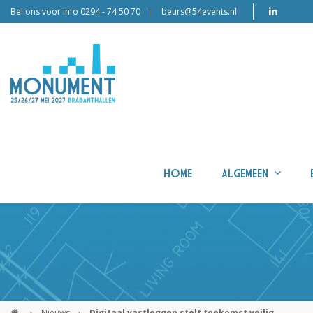
Bel ons voor info 0294 - 74 50 70
beurs@54events.nl
HOME
ALGEMEEN
›
Nieuws
›
Digitaal vastleggen stelt toekomst veilig