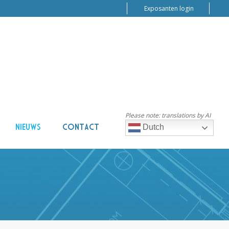
Exposanten login
Please note: translations by AI
NIEUWS
CONTACT
Dutch