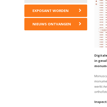
EXPOSANT WORDEN
NIEUWS ONTVANGEN
Digital
in geva
monumen
Monuscan
monument
werkt A
orthofot
Inspect