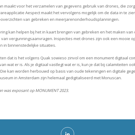
 maakt voor het verzamelen van gegevens gebruik van drones, die zor
areapplicatie Aespect maakt het vervolgens mogelijk om de data in te zie
ieoverzichten van gebreken en meerjarenonderhoudsplanningen.
sering kan helpen bij het in kaart brengen van gebreken en het maken van
 van vergunningsaanvragen. Inspecties met drones zijn ook een mooie op
n in binnenstedelijke situaties.
ten dat is het volgens Quak sowieso zinvol om een monument digitaal com
n wat er is. Als je digitaal vastlegt wat er is, kun je dat bij calamiteite
s. Die kan worden herbouwd op basis van oude tekeningen en digitale ge
seum in Amsterdam zijn helemaal gedigitaliseerd met Monuscan.
n was exposant op MONUMENT 2023.