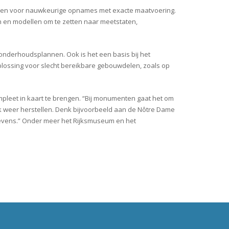
gen voor nauwkeurige opnames met exacte maatvoering.
n en modellen om te zetten naar meetstaten,
 onderhoudsplannen. Ook is het een basis bij het
lossing voor slecht bereikbare gebouwdelen, zoals op
pleet in kaart te brengen. “Bij monumenten gaat het om
n ook weer herstellen. Denk bijvoorbeeld aan de Nôtre Dame
gevens.” Onder meer het Rijksmuseum en het