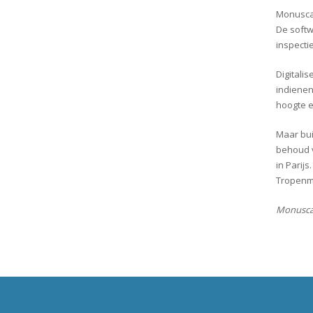
Monuscan
De softw
inspect
Digitali
indienen
hoogte e
Maar bui
behoud va
in Parij
Tropenmu
Monusca