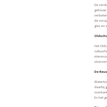
De verdu
gebouw v
verbeter
de oorsp
glas en 
Oldscho
Het Olds
cultuurh
interess
vloerver
De Reus
Watertor
daarbij 
overkant
En het g