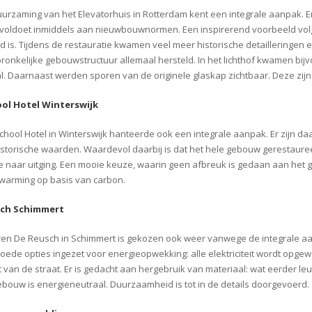
urzaming van het Elevatorhuis in Rotterdam kent een integrale aanpak. Er 
oldoet inmiddels aan nieuwbouwnormen. Een inspirerend voorbeeld volgen
d is. Tijdens de restauratie kwamen veel meer historische detailleringen
ronkelijke gebouwstructuur allemaal hersteld. In het lichthof kwamen bij
al. Daarnaast werden sporen van de originele glaskap zichtbaar. Deze zi
ol Hotel Winterswijk
chool Hotel in Winterswijk hanteerde ook een integrale aanpak. Er zijn d
istorische waarden. Waardevol daarbij is dat het hele gebouw gerestaure
e naar uitging. Een mooie keuze, waarin geen afbreuk is gedaan aan het g
warming op basis van carbon.
ch Schimmert
en De Reusch in Schimmert is gekozen ook weer vanwege de integrale aanp
goede opties ingezet voor energieopwekking: alle elektriciteit wordt opg
 van de straat. Er is gedacht aan hergebruik van materiaal: wat eerder leu
ebouw is energieneutraal. Duurzaamheid is tot in de details doorgevoerd.