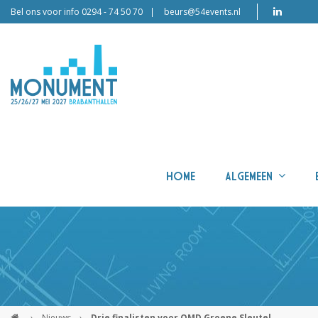
Bel ons voor info 0294 - 74 50 70
beurs@54events.nl
HOME
ALGEMEEN
›
Nieuws
›
Drie finalisten voor OMD Groene Sleutel