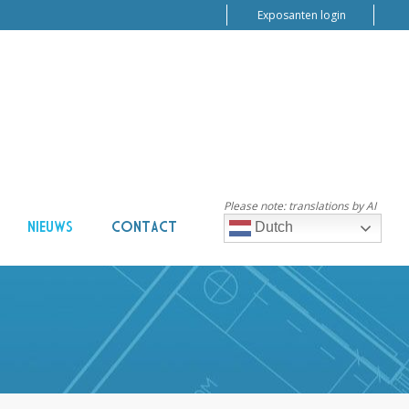
Exposanten login
Please note: translations by AI
NIEUWS
CONTACT
Dutch