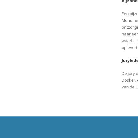
Bijzond
Een bijz
Monumen
ontzorgi
naar een
waarbij 
oplevert
Juryled
De jury 
Dosker, 
van de 