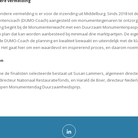
ere vermelding
ondere vermelding is er voor de inzending uit Middelburg. Sinds 2018 tot
tencoach (DUMO-Coach) aangesteld om monumenteigenaren te ontzorge
ng begint bij de Monumentenwacht met een Duurzaam Monumentenpaspoort
 plan dat kan worden aanbesteed bij minimaal drie marktpartijen. De ei
de DUMO-Coach de planning en kwaliteit bewaakt en uiteindelijk met de 
. Het gaat hier om een waardevol en inspirerend proces, en daarom noem
en
die de finalisten selecteerde bestaat uit Susan Lammers, algemeen directeu
directeur Nationaal Restauratiefonds, en Harald de Boer, directeur Neder
Open Monumentendag Duurzaamheidsprijs.