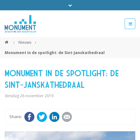
Bel ons voor info 0294 - 74 50 70
beurs@54events.nl
›
Nieuws
›
Monument in de spotlight: de Sint-Janskathedraal
Exposanten login
Monument in de spotlight: de
Sint-Janskathedraal
dinsdag 26 november 2019
Facebook
Twitter
LinkedIn
E-mail