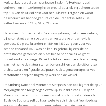
kerk tot kathedraal van het nieuwe Bisdom ’s-Hertogenbosch
verheven en in 1929 kreeg hij de eretitel Basiliek. Hij behoort tot de
top 100 van de Rijksdienst voor het Cultureel Erfgoed en wordt
beschouwd als het hoogtepunt van de Brabantse gotiek. De
kathedraal meet 115 bij 63 bij 73 meter.
Het is dan ook logisch dat zo’n enorm gebouw, met zoveel details,
bijna constant aan enige vorm van restauratie onderhevig is
geweest. De grote branden in 1584 en 1830 zorgden voor veel
schade en vanaf 1629 was de kerk in gebruik bij een kleine
protestantse gemeente en bleef het zo noodzakelijke groot
onderhoud achterwege. Dit leidde tot een ernstige achteruitgang
van met name de natuurstenen buitenschil en van de uitbundige
architecturale en figurale sculptuur. Ook tegenwoordig is er voor
restauratiebedrijven nog volop werk aan de winkel.
De Stichting Nationaal Monument Sint Jan is dan ook blij met de op 22
mei jongstleden toegezegde extra Rijkssubsidie van € 5 miljoen.
Maar voor zo’n enorm monument is dat nog lang niet voldoende.
Zoals de Stichting zelf op haar website schrijft is dat “een bedrag
waarmee de komende jaren een gedeelte van de voorziene