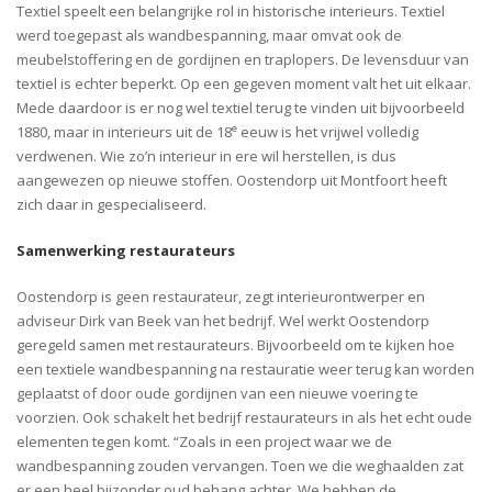
Textiel speelt een belangrijke rol in historische interieurs. Textiel
werd toegepast als wandbespanning, maar omvat ook de
meubelstoffering en de gordijnen en traplopers. De levensduur van
textiel is echter beperkt. Op een gegeven moment valt het uit elkaar.
Mede daardoor is er nog wel textiel terug te vinden uit bijvoorbeeld
e
1880, maar in interieurs uit de 18
eeuw is het vrijwel volledig
verdwenen. Wie zo’n interieur in ere wil herstellen, is dus
aangewezen op nieuwe stoffen. Oostendorp uit Montfoort heeft
zich daar in gespecialiseerd.
Samenwerking restaurateurs
Oostendorp is geen restaurateur, zegt interieurontwerper en
adviseur Dirk van Beek van het bedrijf. Wel werkt Oostendorp
geregeld samen met restaurateurs. Bijvoorbeeld om te kijken hoe
een textiele wandbespanning na restauratie weer terug kan worden
geplaatst of door oude gordijnen van een nieuwe voering te
voorzien. Ook schakelt het bedrijf restaurateurs in als het echt oude
elementen tegen komt. “Zoals in een project waar we de
wandbespanning zouden vervangen. Toen we die weghaalden zat
er een heel bijzonder oud behang achter. We hebben de