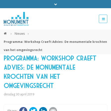
Bel ons voor info 0294 - 74 50 70
beurs@54events.nl
›
Nieuws
›
Programma: Workshop Craeft Advies: De monumentale krochten
Exposanten login
van het omgevingsrecht
Programma: Workshop Craeft
Advies: De monumentale
krochten van het
omgevingsrecht
dinsdag 30 april 2019
Facebook
Twitter
LinkedIn
E-mail