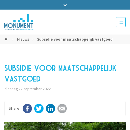
Bel ons voor info 0294 - 74 50 70
beurs@54events.nl
›
Nieuws
›
Subsidie voor maatschappelijk vastgoed
Exposanten login
Subsidie voor maatschappelijk
vastgoed
dinsdag 27 september 2022
Facebook
Twitter
LinkedIn
E-mail