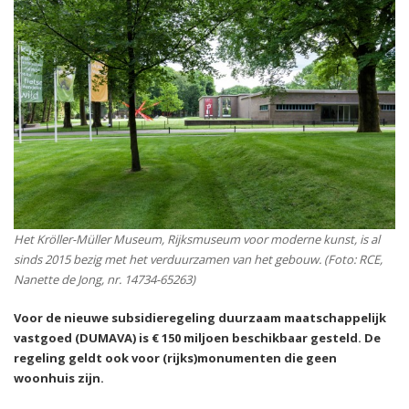
Het Kröller-Müller Museum, Rijksmuseum voor moderne kunst, is al
sinds 2015 bezig met het verduurzamen van het gebouw. (Foto: RCE,
Nanette de Jong, nr. 14734-65263)
Voor de nieuwe subsidieregeling duurzaam maatschappelijk
vastgoed (DUMAVA) is € 150 miljoen beschikbaar gesteld. De
regeling geldt ook voor (rijks)monumenten die geen
woonhuis zijn.