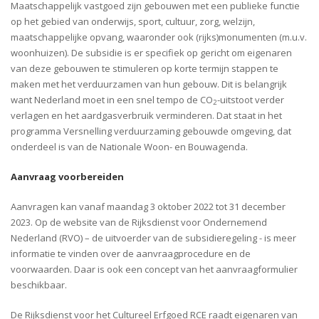
Maatschappelijk vastgoed zijn gebouwen met een publieke functie
op het gebied van onderwijs, sport, cultuur, zorg, welzijn,
maatschappelijke opvang, waaronder ook (rijks)monumenten (m.u.v.
woonhuizen). De subsidie is er specifiek op gericht om eigenaren
van deze gebouwen te stimuleren op korte termijn stappen te
maken met het verduurzamen van hun gebouw. Dit is belangrijk
want Nederland moet in een snel tempo de CO
-uitstoot verder
2
verlagen en het aardgasverbruik verminderen. Dat staat in het
programma Versnelling verduurzaming gebouwde omgeving, dat
onderdeel is van de Nationale Woon- en Bouwagenda.
Aanvraag voorbereiden
Aanvragen kan vanaf maandag 3 oktober 2022 tot 31 december
2023. Op de website van de Rijksdienst voor Ondernemend
Nederland (RVO) – de uitvoerder van de subsidieregeling - is meer
informatie te vinden over de aanvraagprocedure en de
voorwaarden. Daar is ook een concept van het aanvraagformulier
beschikbaar.
De Rijksdienst voor het Cultureel Erfgoed RCE raadt eigenaren van