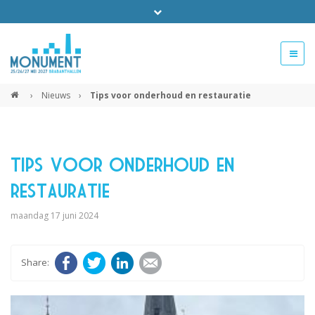
Bel ons voor info 0294 - 74 50 70
beurs@54events.nl
›
Nieuws
›
Tips voor onderhoud en restauratie
Exposanten login
Tips voor onderhoud en
restauratie
maandag 17 juni 2024
Facebook
Twitter
LinkedIn
E-mail