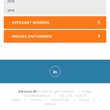
2019
2018
EXPOSANT WORDEN
NIEUWS ONTVANGEN
54events BV
© 2026 all rights reserved | E-mail:
beurs@54events.nl
| Tel: 0294 - 74 50 70
Home
Contact
Terms of use
Privacy
Sitemap