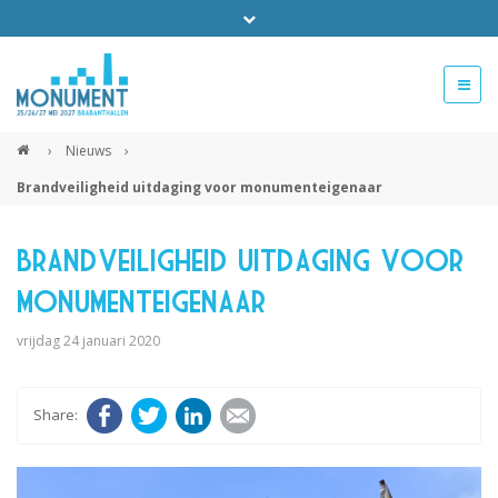
Bel ons voor info 0294 - 74 50 70
beurs@54events.nl
›
Nieuws
›
Brandveiligheid uitdaging voor monumenteigenaar
Exposanten login
Brandveiligheid uitdaging voor
monumenteigenaar
vrijdag 24 januari 2020
Facebook
Twitter
LinkedIn
E-mail