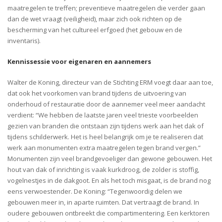
maatregelen te treffen; preventieve maatregelen die verder gaan
dan de wet vraagt (veiligheid), maar zich ook richten op de
bescherming van het cultureel erfgoed (het gebouw en de
inventaris).
Kennissessie voor eigenaren en aannemers
Walter de Koning, directeur van de Stichting ERM voegt daar aan toe,
dat ook het voorkomen van brand tijdens de uitvoering van
onderhoud of restauratie door de aannemer veel meer aandacht
verdient: “We hebben de laatste jaren veel trieste voorbeelden
gezien van branden die ontstaan zijn tijdens werk aan het dak of
tijdens schilderwerk. Het is heel belangrijk om je te realiseren dat
werk aan monumenten extra maatregelen tegen brand vergen.”
Monumenten zijn veel brandgevoeliger dan gewone gebouwen. Het
hout van dak of inrichting is vaak kurkdroog, de zolder is stoffig,
vogelnestjes in de dakgoot. En als het toch misgaat, is de brand nog
eens verwoestender. De Koning: “Tegenwoordig delen we
gebouwen meer in, in aparte ruimten. Dat vertraagt de brand. In
oudere gebouwen ontbreekt die compartimentering. Een kerktoren