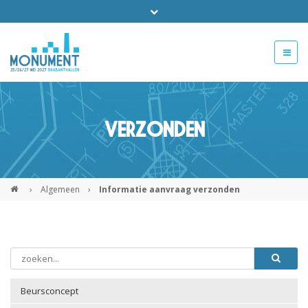
Bel ons voor info 0294 - 74 50 70
beurs@54events.nl
VERZONDEN
Exposanten login
›
Algemeen
›
Informatie aanvraag verzonden
Beursconcept