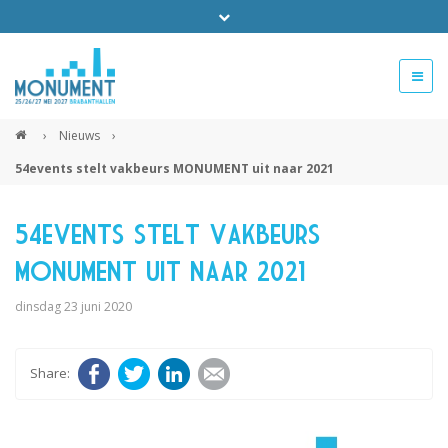
Bel ons voor info 0294 - 74 50 70
beurs@54events.nl
›
Nieuws
›
54events stelt vakbeurs MONUMENT uit naar 2021
Exposanten login
54events stelt vakbeurs
MONUMENT uit naar 2021
dinsdag 23 juni 2020
Facebook
Twitter
LinkedIn
E-mail