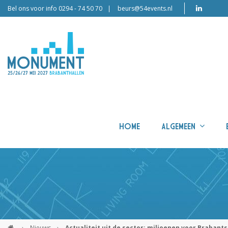
Bel ons voor info 0294 - 74 50 70
beurs@54events.nl
HOME
ALGEMEEN
›
Nieuws
›
Actualiteit uit de sector: miljoenen voor Brabant