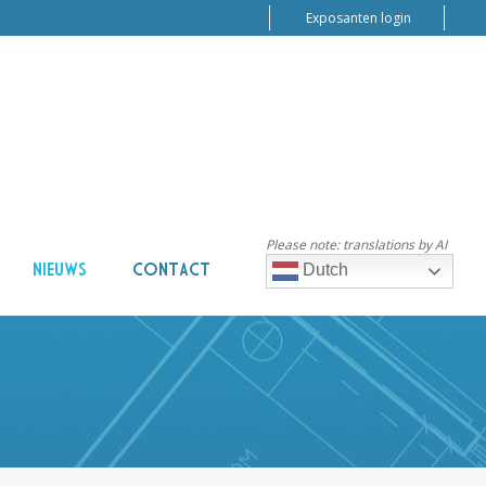
Exposanten login
Please note: translations by AI
NIEUWS
CONTACT
Dutch