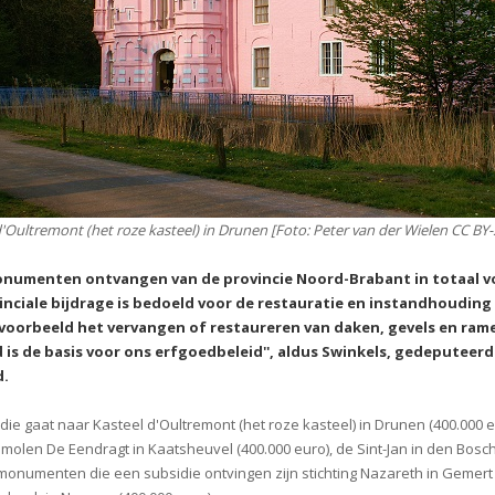
'Oultremont (het roze kasteel) in Drunen [Foto: Peter van der Wielen CC BY-S
numenten ontvangen van de provincie Noord-Brabant in totaal voor
inciale bijdrage is bedoeld voor de restauratie en instandhoudi
jvoorbeeld het vervangen of restaureren van daken, gevels en ram
 is de basis voor ons erfgoedbeleid'', aldus Swinkels, gedeputeerd
.
die gaat naar Kasteel d'Oultremont (het roze kasteel) in Drunen (400.000 e
 molen De Eendragt in Kaatsheuvel (400.000 euro), de Sint-Jan in den Bosch
monumenten die een subsidie ontvingen zijn stichting Nazareth in Gemert (2