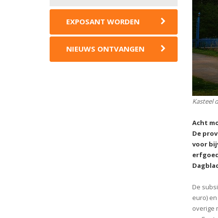
EXPOSANT WORDEN
NIEUWS ONTVANGEN
Kasteel d
Acht mo
De prov
voor bi
erfgoed
Dagblad
De subsi
euro) en
overige 