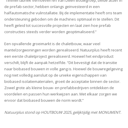
“Timmerfabriek Verhoeven en Van Dillen Bouwgroep, beide actief in
de prefab-sector, hebben onlangs geïnvesteerd in een
halfautomatische vulinstallatie. Bij de implementatie heeft ons team
ondersteuning geboden om de machines optimaal in te stellen. Dit
heeft geleid tot succesvolle projecten en laat zien hoe prefab
constructies steeds verder worden geoptimaliseerd.”
Een opvallende groeimarkt is de chaletbouw, waar veel
mantelzorgwoningen worden gerealiseerd. Natuurplus heeft recent
een eerste chaletproject gerealiseerd. Hoewel het eindproduct
verschilt, blijft de aanpak hetzelfde. “Dit bevestigt dat de transitie
naar biobased bouwen in volle gang is. Hoewel de bouwregelgeving
nog niet volledig aansluit op de unieke eigenschappen van
biobased isolatiematerialen, groeit de acceptatie binnen de sector.
Zowel grote als kleine bouw- en prefabbedrijven ontdekken de
voordelen en passen hun werkwijzen aan. Met elkaar zorgen we
ervoor dat biobased bouwen de norm wordt.”
Natuurplus stond op HOUTBOUW 2025, gelijktijdig met MONUMENT.