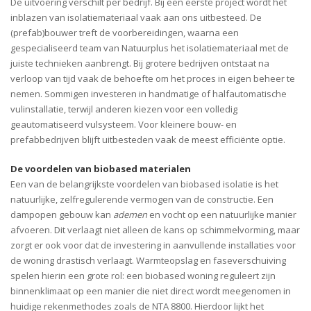
De uitvoering verschilt per bedrijf. Bij een eerste project wordt het
inblazen van isolatiemateriaal vaak aan ons uitbesteed. De
(prefab)bouwer treft de voorbereidingen, waarna een
gespecialiseerd team van Natuurplus het isolatiemateriaal met de
juiste technieken aanbrengt. Bij grotere bedrijven ontstaat na
verloop van tijd vaak de behoefte om het proces in eigen beheer te
nemen. Sommigen investeren in handmatige of halfautomatische
vulinstallatie, terwijl anderen kiezen voor een volledig
geautomatiseerd vulsysteem. Voor kleinere bouw- en
prefabbedrijven blijft uitbesteden vaak de meest efficiënte optie.
De voordelen van biobased materialen
Een van de belangrijkste voordelen van biobased isolatie is het
natuurlijke, zelfregulerende vermogen van de constructie. Een
dampopen gebouw kan
ademen
en vocht op een natuurlijke manier
afvoeren. Dit verlaagt niet alleen de kans op schimmelvorming, maar
zorgt er ook voor dat de investering in aanvullende installaties voor
de woning drastisch verlaagt. Warmteopslag en faseverschuiving
spelen hierin een grote rol: een biobased woning reguleert zijn
binnenklimaat op een manier die niet direct wordt meegenomen in
huidige rekenmethodes zoals de NTA 8800. Hierdoor lijkt het