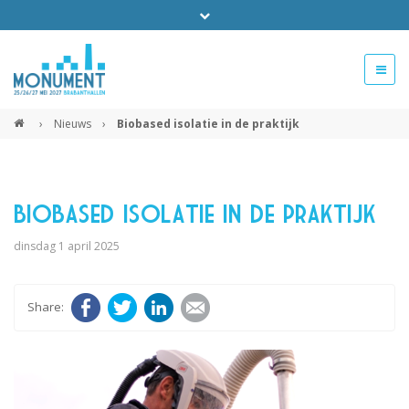
Bel ons voor info 0294 - 74 50 70
beurs@54events.nl
›
Nieuws
›
Biobased isolatie in de praktijk
Exposanten login
Biobased isolatie in de praktijk
dinsdag 1 april 2025
Facebook
Twitter
LinkedIn
E-mail