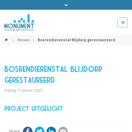
Bel ons voor info 0294 - 74 50 70
beurs@54events.nl
›
Nieuws
›
Bosrendierenstal Blijdorp gerestaureerd
Exposanten login
Bosrendierenstal Blijdorp
gerestaureerd
vrijdag 17 januari 2025
Project uitgelicht
Facebook
Twitter
LinkedIn
E-mail