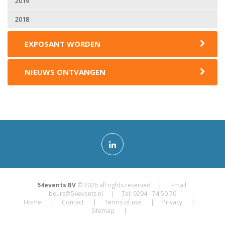
2019
2018
EXPOSANT WORDEN
NIEUWS ONTVANGEN
54events BV
© 2026 all rights reserved | E-mail:
beurs@54events.nl
| Tel: 0294 - 74 50 70
Home
Contact
Terms of use
Privacy
Sitemap