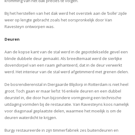
kromming van het dak precies te volgen.
Bij het herstellen van het dak werd het overstek aan de ‘bolle’ zijde
weer op lengte gebracht zoals het oorspronkelijk door Van
Ravesteyn ontworpen was.
Deuren
Aan de kopse kant van de stal werd in de gepotdekselde gevel een
blinde dubbele deur gemaakt. Als breedtemaat werd de sierlijke
dovendorpel van een raam gehanteerd, dat in de deur verwerkt
werd. Het interieur van de stal werd afgetimmerd met grenen delen.
De bosrendierenstal in Diergaarde Blijdorp in Rotterdam is niet heel
groot. Toch gaan er maar liefst 16 enkele deuren en een dubbel
deurstel in, die door hun bijzondere vormgeving een technische
uitdaging vormden bij de restauratie. Van Ravesteyns koos namelijk
voor diagonaal geplaatste delen, waarmee het moeilijk is om de
deuren waterdicht te krijgen.
Burgy restaureerde in zijn timmerfabriek zes buitendeuren en