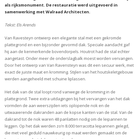
als rijksmonument. De restauratie werd uitgevoerd in
samenwerking met Walraad Architecten.
Tekst: Els Arends
Van Ravesteyn ontwierp een elegante stal met een gekromde
plattegrond en een bijzonder gevormd dak. Speciale aandacht gaf
hij aan de kenmerkende bovendorpels. Houtrot had de stal echter
aangetast. Onder meer de onderslagbalk moest worden vervangen.
Door het ontwerp van Van Ravensteyn was dit een secuur werk, met
exact de juiste maat en kromming. Stijlen van het houtskeletgebouw
werden aangeheeld met schuine liplassen.
Het dak van de stal loopt rond vanwege de kromming in de
plattegrond. Twee extra uitdagingen bij het vervangen van het dak
vormden de aan weerszijden iets oplopende nok en de
uitwaaierende dakranden aan de kopse kanten van de stal. Van de
dakrand tot de nok waren 48 panlatten nodig om de leipannen te
leggen. Op het dak werden zo’n 8.000 terracotta leipannen gelegd,
die met veel geduld nauwkeurig op maat werden gemaakt om de