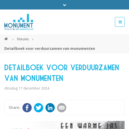
Bel ons voor info 0294 - 74 50 70
beurs@54events.nl
›
Nieuws
›
Detailboek voor verduurzamen van monumenten
Exposanten login
Detailboek voor verduurzamen
van monumenten
dinsdag 17 december 2024
Facebook
Twitter
LinkedIn
E-mail