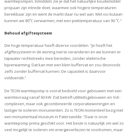
warmtepompen. Inmiddels zie je dat het natuurlijke koudemiddel
propaan zijn intrede doet, waarmee ook hogere temperaturen
bereikbaar zijn en went de markt daar nu wel aan. Met iso-butaan
kunnen we 80˚C verwarmen, met een piektemperatuur van 90 ˚C.”
Behoud afgiftesysteem
Die hoge temperatuur heeft diverse voordelen. “Je hoeft het
afgiftesysteem in de woning niet te veranderen en we kunnen er
tapwater rechtstreeks mee bereiden, zonder elektrische
bijverwarming. Dat kan met een klein buffervat en zou desnoods
zelfs zonder buffervat kunnen. De capaciteit is daarvoor
voldoende.”
De TEON warmtepomp is vooral bedoeld voor gebouwen met een
warmtevraag vanaf 60 kW. Dat betreft utiliteitsgebouwen en VvE-
complexen, maar ook gecombineerde corporatiewoningen en
lastiger te isoleren monumenten. Zo is TEON momenteel bezig met
een monumentaal museum in Paterswolde. “Daar is onze
warmtepomp prima geschikt voor. Het beste is natuurlijk om wel zo
veel mogelijk te isoleren om energieverliezen te voorkomen, maar