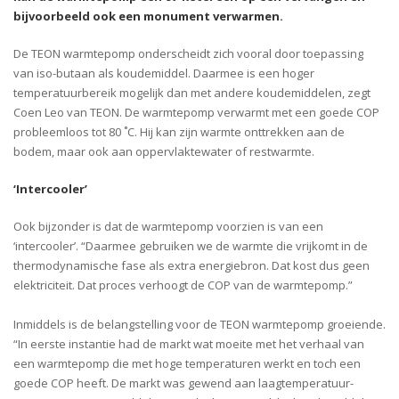
bijvoorbeeld ook een monument verwarmen.
De TEON warmtepomp onderscheidt zich vooral door toepassing
van iso-butaan als koudemiddel. Daarmee is een hoger
temperatuurbereik mogelijk dan met andere koudemiddelen, zegt
Coen Leo van TEON. De warmtepomp verwarmt met een goede COP
probleemloos tot 80 ˚C. Hij kan zijn warmte onttrekken aan de
bodem, maar ook aan oppervlaktewater of restwarmte.
‘Intercooler’
Ook bijzonder is dat de warmtepomp voorzien is van een
‘intercooler’. “Daarmee gebruiken we de warmte die vrijkomt in de
thermodynamische fase als extra energiebron. Dat kost dus geen
elektriciteit. Dat proces verhoogt de COP van de warmtepomp.”
Inmiddels is de belangstelling voor de TEON warmtepomp groeiende.
“In eerste instantie had de markt wat moeite met het verhaal van
een warmtepomp die met hoge temperaturen werkt en toch een
goede COP heeft. De markt was gewend aan laagtemperatuur-