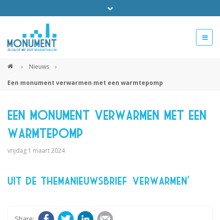
Bel ons voor info 0294 - 74 50 70
beurs@54events.nl
›
Nieuws
›
Een monument verwarmen met een warmtepomp
Exposanten login
Een monument verwarmen met een
warmtepomp
vrijdag 1 maart 2024
Uit de themanieuwsbrief ‘Verwarmen’
Facebook
Twitter
LinkedIn
E-mail