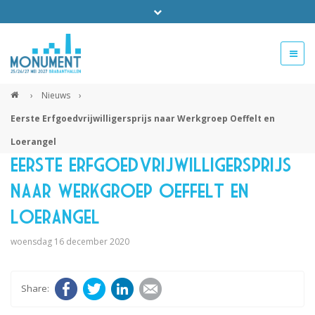
Bel ons voor info 0294 - 74 50 70
beurs@54events.nl
›
Nieuws
›
Eerste Erfgoedvrijwilligersprijs naar Werkgroep Oeffelt en
Exposanten login
Loerangel
Eerste Erfgoedvrijwilligersprijs
naar Werkgroep Oeffelt en
Loerangel
woensdag 16 december 2020
Facebook
Twitter
LinkedIn
E-mail