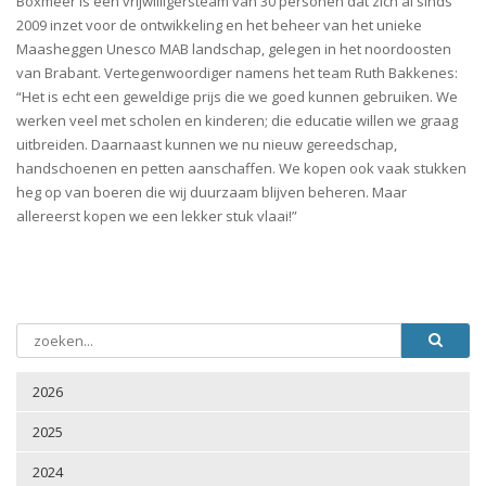
Boxmeer is een vrijwilligersteam van 30 personen dat zich al sinds
2009 inzet voor de ontwikkeling en het beheer van het unieke
Maasheggen Unesco MAB landschap, gelegen in het noordoosten
van Brabant. Vertegenwoordiger namens het team Ruth Bakkenes:
“Het is echt een geweldige prijs die we goed kunnen gebruiken. We
werken veel met scholen en kinderen; die educatie willen we graag
uitbreiden. Daarnaast kunnen we nu nieuw gereedschap,
handschoenen en petten aanschaffen. We kopen ook vaak stukken
heg op van boeren die wij duurzaam blijven beheren. Maar
allereerst kopen we een lekker stuk vlaai!”
2026
2025
2024