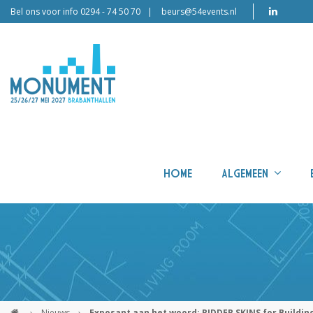
Bel ons voor info 0294 - 74 50 70
beurs@54events.nl
HOME
ALGEMEEN
›
Nieuws
›
Exposant aan het woord: RIDDER SKINS for Buildin