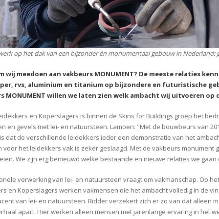
werk op het dak van een bijzonder én monumentaal gebouw in Nederland:
 wij meedoen aan vakbeurs MONUMENT? De meeste relaties kenne
oper, rvs, aluminium en titanium op bijzondere en futuristisch
e ge
s MONUMENT willen we la
ten zien welk ambacht wij uitvoeren
op 
eidekkers en Koperslagers is binnen de Skins
for
Buildings groep het bedrij
en
en
gevels met lei- en natuursteen.
Lamoen: "Met de bouwbeurs van 2019
 is dat de verschillende leidekkers ieder een demonstratie van het ambach
 voor het leidekkers vak is zeker geslaagd. Met de vakbeurs monument
leien. We zijn erg benieuwd welke bestaande en nieuwe relaties we gaan
onele verwerking van lei- en natuursteen vraagt om vakmanschap. Op het p
rs en Koperslagers werken vakmensen die het ambacht volledig in de v
cent van lei- en natuursteen. Ridder verzekert zich er zo van dat alleen 
erhaal apart. Hier werken alleen mensen met jarenlange ervaring in het we