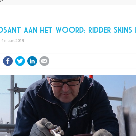
sant aan het woord: RIDDER SKINS 
4 maart 2019
Facebook
Twitter
LinkedIn
E-mail