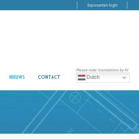
Exposanten login
Please note: translations by AI
NIEUWS
CONTACT
Dutch