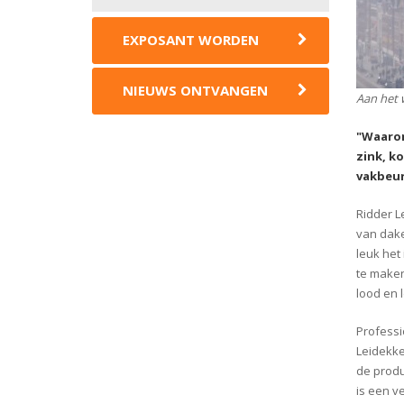
EXPOSANT WORDEN
NIEUWS ONTVANGEN
Aan het 
"Waarom
zink, k
vakbeur
Ridder L
van
dak
leuk het
te maken
lood en 
Professi
Leidekke
de produ
is een v