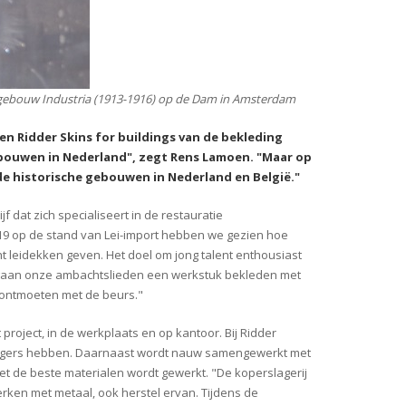
 gebouw
Industria
(1913-1916) op de Dam in Amsterdam
n Ridder Skins
for
buildings van de bekleding
bouwen in
Nederland", zegt Rens Lamoen. "Maar op
de historische gebouwen in Nederland en België."
f dat zich specialiseert in de restauratie
 op de stand van Lei-import hebben we gezien hoe
t leidekken geven. Het doel om jong talent enthousiast
 gaan onze ambachtslieden een werkstuk bekleden met
 ontmoeten met de beurs."
roject, in de werkplaats en op kantoor. Bij Ridder
ingers hebben. Daarnaast wordt nauw samengewerkt met
met de beste materialen wordt gewerkt.
"De koperslagerij
rken met metaal, ook herstel ervan. Tijdens de