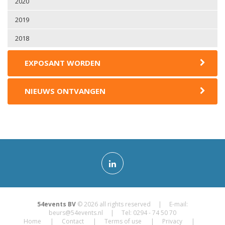
2020
2019
2018
EXPOSANT WORDEN
NIEUWS ONTVANGEN
54events BV
© 2026 all rights reserved | E-mail:
beurs@54events.nl
| Tel: 0294 - 74 50 70
Home
Contact
Terms of use
Privacy