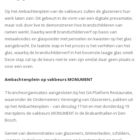
Op het Ambachtenplein van de vakbeurs zullen de glazeniers hun
werk laten zien. Dit gebeurt in de vorm van een digitale presentatie,
maar ook door live te demonstreren hoe brandschilderen van
ramen werkt. Daarbij wordt brandschilderverf op basis van
metaaloxides en glaspoeder met penselen en kwasten op het glas
aangebracht. De laatste stap in het proces is het verhitten van het
glas, waarbij de brandschilderverf in het bovenste laagje glas smelt.
Deze stap zal op de beurs niet te zien zijn omdat daar geen plaats is
voor een oven.
Ambachtenplein op vakbeurs MONUMENT
7 brancheorganisaties aangesloten bij het GA-Platform Restauratie,
waaronder de Ondernemers Vereniging van Glazeniers, pakken uit
op het Ambachtenplein – van dinsdag 17 tot en met donderdag 19
mei tijdens de vakbeurs MONUMENT in de Brabanthallen in Den
Bosch.
Geniet van demonstraties van glazeniers, timmerlieden, schilders,
voegers, leidekkers, steenhouwers en kunstsmeden en maak