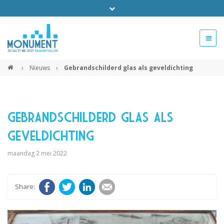
Bel ons voor info 0294 - 74 50 70
beurs@54events.nl
›
Nieuws
›
Gebrandschilderd glas als geveldichting
Exposanten login
Gebrandschilderd glas als
geveldichting
maandag 2 mei 2022
Facebook
Twitter
LinkedIn
E-mail