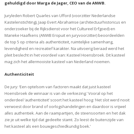
gehuldigd door Marga de Jager, CEO van de ANWB.
Juryleden Robert Quarles van Ufford (voorzitter Nederlandse
Kastelenstichting), Jaap Evert Abrahamse (architectuurhistoricus en
onderzoeker bij de Rijksdienst voor het Cultureel Erfgoed) en
Marieke Haafkens (ANWB Eropuit en juryvoorzitter) beoordeelden
de top 5 op criteria als authenticiteit, ruimtelijke samenhang,
levendigheid en recreatief karakter. Na uitvoerig beraad werd het
pleit beslecht in het voordeel van: Kasteel Hoensbroek. Dit kasteel
mag zich het allermooiste kasteel van Nederland noemen.
Authenticiteit
De jury: ‘Een optelsom van factoren maakt dat juist kasteel
Hoensbroek de winnaar is van de verkiezing.’ Vooral op het
onderdeel ‘authenticiteit’ scoort het kasteel hoog: ‘Het slot werd nooit
verwoest door brand of oorlogshandelingen en daardoor is vrijwel
alles authentiek. Aan de raampartijen, de steensoorten en het dak
zie je uit welke tijd dat gedeelte stamt. Zo leest de buitenzijde van
het kasteel als een bouwgeschiedkundig boek.’