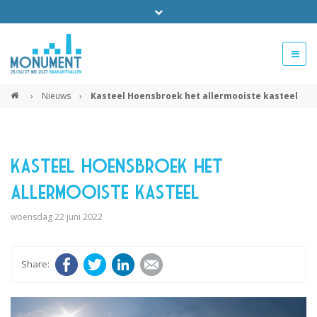
Bel ons voor info 0294 - 74 50 70
beurs@54events.nl
›
Nieuws
›
Kasteel Hoensbroek het allermooiste kasteel
Exposanten login
Kasteel Hoensbroek het
allermooiste kasteel
woensdag 22 juni 2022
Facebook
Twitter
LinkedIn
E-mail