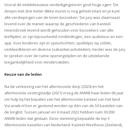
Vooral de middeleeuwse verdedigingstoren gooit hoge ogen: ‘De
donjon met drie meter dikke muren is nog geheel intact en je kunt
alle verdiepingen van de toren bezoeken.’ De jury was daarnaast
lovend over de manier waarop de geschiedenis van Kasteel
Hoensbroek levend wordt gehouden voor bezoekers van alle
leeftijden; er zijn bijvoorbeeld rondleidingen, een audiotour en een
app. Voor kinderen zijn er speurtochten, spelletjes op zolder,
verkleedkleren en diverse (vakantie) activiteiten). Verder was de jury
te spreken over de ruime openingstijden en de uitstekende
toegankelijkheid voor mindervaliden.
Keuze van de leden
Na de verkiezing van het allermooiste dorp (2020) en het
allermooiste vestingstadje (2021) vroeg de ANWB haar leden dit jaar
om hulp bij het bepalen van het allermooiste kasteel van het land.
Via anwb.nl kon er gestemd worden op één van de 50 kastelen van
de longlist. Tussen januari en 6 maart 2022 hebben ruim 30.000
ANWB-leden dat gedaan. Deze stemming bepaalde de top 5
Allermooiste kastelen van Nederland: Kasteel Westhove (Zeeland),