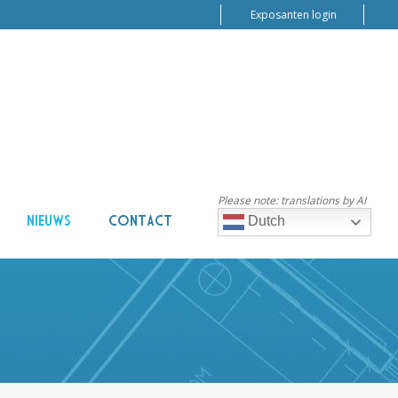
Exposanten login
Please note: translations by AI
NIEUWS
CONTACT
Dutch