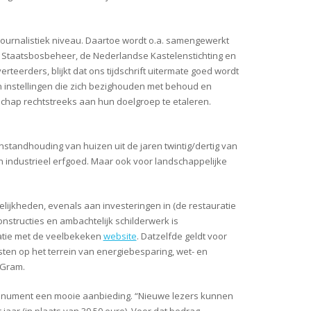
ournalistiek niveau. Daartoe wordt o.a. samengewerkt
), Staatsbosbeheer, de Nederlandse Kastelenstichting en
rteerders, blijkt dat ons
tijdschrift uitermate goed wordt
 instellingen die zich bezighouden met behoud en
ap rechtstreeks aan hun doelgroep te etaleren.
tandhouding van huizen uit de jaren twintig/dertig van
n industrieel erfgoed. Maar ook voor landschappelijke
jkheden, evenals aan investeringen in (de restauratie
structies en ambachtelijk schilderwerk is
atie met de veelbekeken
website
.
Datzelfde geldt voor
sten op het terrein van energiebesparing, wet- en
 Gram.
nument een mooie aanbieding. “Nieuwe lezers kunnen