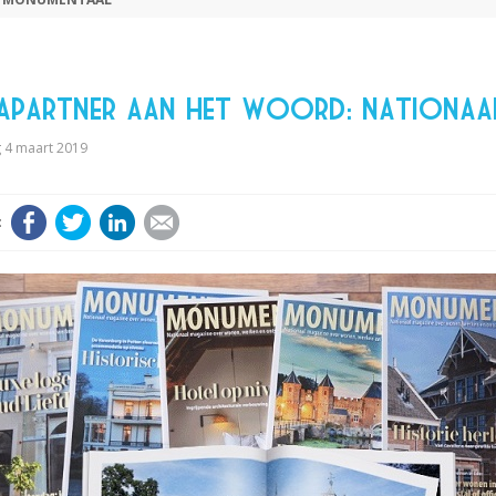
iapartner aan het woord: nationaa
4 maart 2019
Facebook
Twitter
LinkedIn
E-mail