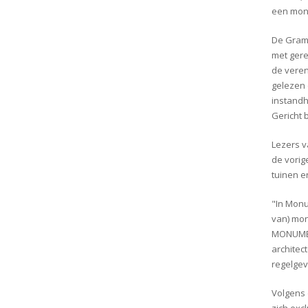
een mon
De Gram:
met gere
de veren
gelezen 
instandh
Gericht 
Lezers v
de vorig
tuinen e
"In Monu
van) mon
MONUMENT
architec
regelgev
Volgens