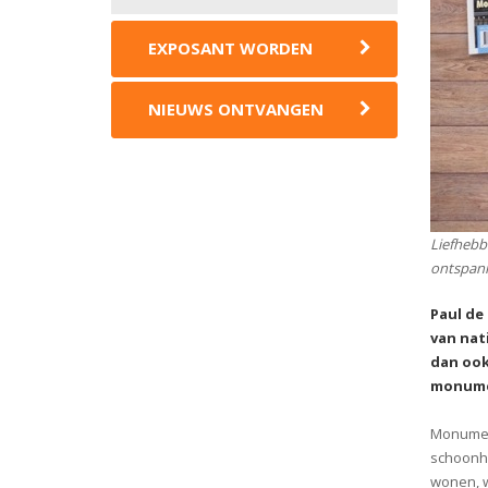
EXPOSANT WORDEN
NIEUWS ONTVANGEN
Liefhebb
ontspann
Paul de
van nat
dan ook
monume
Monument
schoonhe
wonen, w