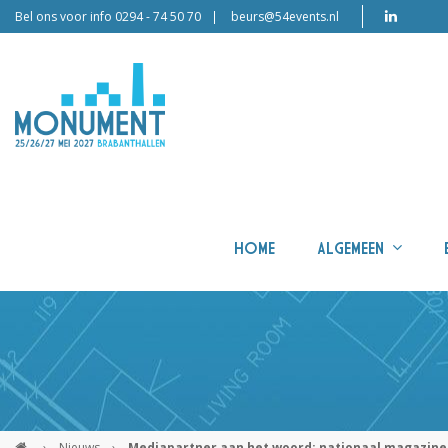
Bel ons voor info 0294 - 74 50 70
beurs@54events.nl
HOME
ALGEMEEN
›
Nieuws
›
Mediapartner aan het woord: nationaal magazi