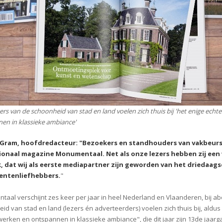
ers van de schoonheid van stad en land voelen zich thuis bij 'het enige ech
en in klassieke ambiance'
 Gram, hoofdredacteur: "Bezoekers en standhouders van vakbeurs
ionaal magazine Monumentaal. Net als onze lezers hebben zij een
, dat wij als eerste mediapartner zijn geworden van het driedaa
ntenliefhebbers.
"
aal verschijnt zes keer per jaar in heel Nederland en Vlaanderen, bij a
id van stad en land (lezers én adverteerders) voelen zich thuis bij, aldu
erken en ontspannen in klassieke ambiance", die dit jaar zijn 13de jaarga