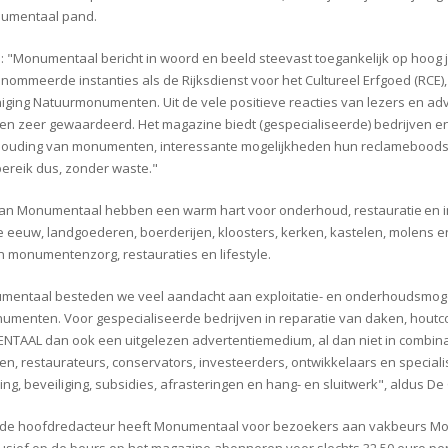
umentaal pand.
 "Monumentaal bericht in woord en beeld steevast toegankelijk op hoog j
nommeerde instanties als de Rijksdienst voor het Cultureel Erfgoed (RCE
iging Natuurmonumenten. Uit de vele positieve reacties van lezers en adve
en zeer gewaardeerd. Het magazine biedt (gespecialiseerde) bedrijven en
ouding van monumenten, interessante mogelijkheden hun reclameboodsch
bereik dus, zonder waste."
an Monumentaal hebben een warm hart voor onderhoud, restauratie en ins
e eeuw, landgoederen, boerderijen, kloosters, kerken, kastelen, molens e
n monumentenzorg, restauraties en lifestyle.
mentaal besteden we veel aandacht aan exploitatie- en onderhoudsmogeli
umenten. Voor gespecialiseerde bedrijven in reparatie van daken, houtcon
AAL dan ook een uitgelezen advertentiemedium, al dan niet in combin
ten, restaurateurs, conservators, investeerders, ontwikkelaars en speciali
ing, beveiliging, subsidies, afrasteringen en hang- en sluitwerk", aldus De
 de hoofdredacteur heeft Monumentaal voor bezoekers aan vakbeurs Mo