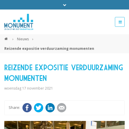
Bel ons voor info 0294 - 74 50 70
beurs@54events.nl
›
Nieuws
›
Reizende expositie verduurzaming monumenten
Exposanten login
Reizende expositie verduurzaming
monumenten
woensdag 17 november 2021
Facebook
Twitter
LinkedIn
E-mail