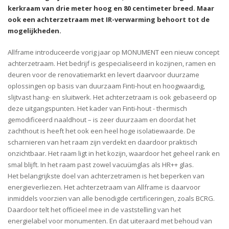
kerkraam van drie meter hoog en 80 centimeter breed. Maar
ook een achterzetraam met IR-verwarming behoort tot de
mogelijkheden.
Allframe introduceerde vorig jaar op MONUMENT een nieuw concept
achterzetraam. Het bedrijf is gespecialiseerd in kozijnen, ramen en
deuren voor de renovatiemarkt en levert daarvoor duurzame
oplossingen op basis van duurzaam Finti-hout en hoogwaardig,
slijtvast hang- en sluitwerk. Het achterzetraam is ook gebaseerd op
deze uitgangspunten. Het kader van Finti-hout - thermisch
gemodificeerd naaldhout – is zeer duurzaam en doordat het
zachthout is heeft het ook een heel hoge isolatiewaarde. De
scharnieren van het raam zijn verdekt en daardoor praktisch
onzichtbaar. Het raam ligt in het kozijn, waardoor het geheel rank en
smal blijft. In het raam past zowel vacuümglas als HR++ glas.
Het belangrijkste doel van achterzetramen is het beperken van
energieverliezen. Het achterzetraam van Allframe is daarvoor
inmiddels voorzien van alle benodigde certificeringen, zoals BCRG.
Daardoor telt het officieel mee in de vaststelling van het
energielabel voor monumenten. En dat uiteraard met behoud van