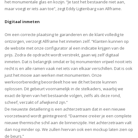
het monumentale glas en kozijn. “Je tast het bestaande niet aan,
maar voegt er iets aan toe”, zegt Eddy Ligtenbarg van Allframe.
Digitaal inmeten
Om een correcte plaatsing te garanderen en de klant volledig te
ontzorgen, verzorgt Allframe het inmeten zelf. “Klanten kunnen op
de website met onze configurator al een indicatie krijgen van de
prijs. Zodra de opdracht wordt verstrekt, gaan wij zelf digitaal
inmeten. Dat is belangrijk omdat er bij monumenten vrijwel nooit iets
recht is en alle ramen vaak net iets van elkaar verschillen. Dat is ook
juist het mooie aan werken met monumenten. Onze
werkvoorbereiding beoordeelt hoe we dit het beste kunnen
oplossen. Dit gebeurt voornamelijk in de stelkaders, waarbij we
exact de lijnen van het bestaande volgen, zelfs als deze rond,
scheef, verzakt of afwijkend zijn.”
De nieuwste detaillering is een achterzetraam dat in een nieuwe
voorzetwand wordt geïntegreerd. “Daarmee creëer je een complete
nieuwe thermische schil aan de binnenzijde. Het achterzetraam valt
dan nog minder op. We zullen hiervan ook een mockup laten zien op
de beurs.”