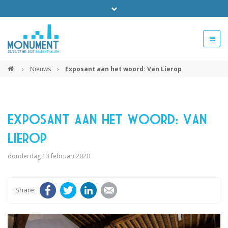
Bel ons voor info 0294 - 74 50 70
beurs@54events.nl
›
Nieuws
›
Exposant aan het woord: Van Lierop
Exposanten login
Exposant aan het woord: Van
Lierop
donderdag 13 februari 2020
Facebook
Twitter
LinkedIn
E-mail