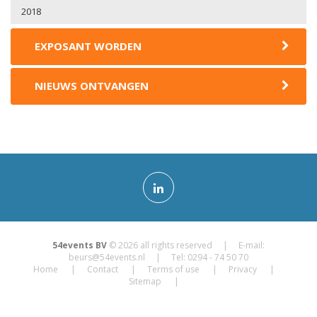
2018
EXPOSANT WORDEN
NIEUWS ONTVANGEN
54events BV
© 2026 all rights reserved | E-mail:
beurs@54events.nl
| Tel: 0294 - 74 50 70
Home
Contact
Terms of use
Privacy
Sitemap