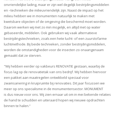
onvriendelijke
lading, maar er zijn wel degelijk bestrijdingsmiddelen
en –
technieken
die milieuvriendelijk zijn.
Naast
de impact op
het
milieu hebben we in monumenten natuurlijk te maken met
kwetsbare objecten of de omgeving die beschermd moet worden.
Daarom werken wij met
zo min mogelijk
,
en altijd met op water
gebaseerde
,
middelen. Ook gebruiken wij vaak
alternatieve
bestrijdingstechnieken, zoals
een
hete
lucht
-
of
een
zuurstofarme
luchtmethode
.
Bij
beide technieken, zonder bestrijdingsmiddelen,
worden de omstandigheden voor de insecten zo onaangenaam
gemaakt dat ze sterven.
"Wij
hebben eerder op vakbeurs RENOVATIE gestaan
,
w
aarbij de
focus lag op de renovatietak van ons bedrijf. Wij hebben hiervoor
een pakket aan maatregelen ontwikkeld speci
a
al voor
zwamsanering in kruipruimte bij renovaties.
Dit jaar focussen we
meer op on
s
specialisme
in de monumenten
sector
.
MONUMENT
is
dus
nieuw voor ons. Wij zien ernaar uit om in mei bekende relaties
de hand te schudden en uiteraard hopen wij nieuwe opdrachten
binnen te halen.
“