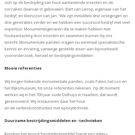
zich op de bestrijding van hout
aantastende insecten en de
oorzaken daarvan in gebouwen. Bart van Lierop, eigenaar
van het
bedrijf,
en kleinzoon van Jan: “
We
zijn
inmiddels
drie vestigingen en
drie generaties verder en
we
hebben een succesvol bedrijf met veel
expertise.
Monumenteigenaren die te maken hebben met
houtaantasting door insecten en zwammen kunnen bij ons
terecht.
Monumentale panden vragen
nu eenmaal
specialistische
kennis en ervaring, vanwege gestelde eisen aan bijvoorbeeld
vooronderzoek, herstel en bestrijdingsmiddelen
.
Mooie referenties
Wij mogen bekende monumentale pande
n
, zoals Paleis het Loo en
het Rijksmuseum
,
tot onze
referenties rekenen. Op dit moment
werken wij in het 700 jaar oude
Dolhuys
in Haarlem, dat wordt
gerenoveerd. Wij restaureren daar het h
out
en
de
verbindconstructies met epoxytechniek.
Duurzame bestrijdingsmiddelen en -
technieke
n
Rondom
het woord
‘
bestrijdingsmiddel
’
hangt een
milieu-