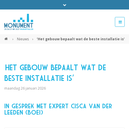
Bel ons voor info 0294 - 74 50 70
beurs@54events.nl
›
Nieuws
›
‘Het gebouw bepaalt wat de beste installatie is’
Exposanten login
‘Het gebouw bepaalt wat de
beste installatie is’
maandag 26 januari 2026
In gesprek met expert Cisca van der
Leeden (BOEi)