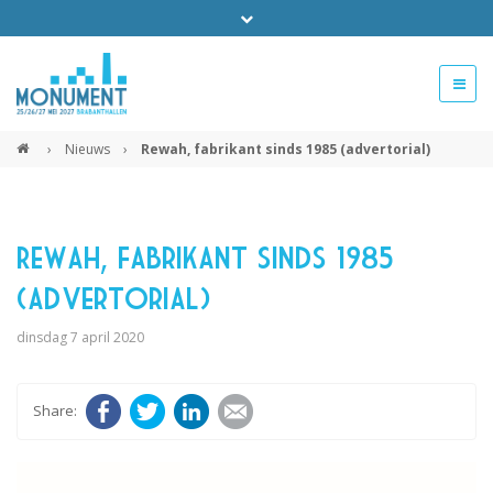
Bel ons voor info 0294 - 74 50 70
beurs@54events.nl
›
Nieuws
›
Rewah, fabrikant sinds 1985 (advertorial)
Exposanten login
Rewah, fabrikant sinds 1985
(advertorial)
dinsdag 7 april 2020
Facebook
Twitter
LinkedIn
E-mail