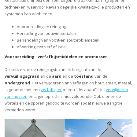
Restauratie omhelst een zeer uitgebreid oakket aan ingrepen en
technieken, waarvoor Rewah degelijke kwaliteitsvolle producten en
systemen kan aanbieden.
Voorbereiding en reiniging
Herstelling van bouwmaterialen
Behandeling van vocht-en zoutproblematiek
Afwerking met verf of kalei
Voorbereiding : verfafbijtmiddelen en ontmosser
De keuze van de reinigingstechniek hangt af van de
vervuilingsgraad
en de
aard
en de
toestand
van de
ondergrond
. Het verwijderen van verflagen op hout, steen, metaal,
… gebeurt met een
verfafbijter
of een “decapant”. Het
verwijderen
van mossen
en algen op zich is niet voldoende. Ook dienen de
wortels en de sporen gedood te worden zodat nieuwe aangroei
vermeden wordt.