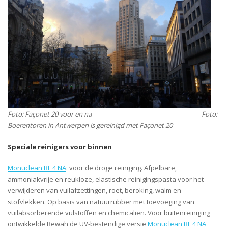
Foto: Façonet 20 voor en na Foto:
Boerentoren in Antwerpen is gereinigd met Façonet 20
Speciale reinigers voor binnen
Monuclean BF 4 NA
: voor de droge reiniging. Afpelbare,
ammoniakvrije en reukloze, elastische reinigingspasta voor het
verwijderen van vuilafzettingen, roet, beroking, walm en
stofvlekken. Op basis van natuurrubber met toevoeging van
vuilabsorberende vulstoffen en chemicaliën. Voor buitenreiniging
ontwikkelde Rewah de UV-bestendige versie
Monuclean BF 4 NA