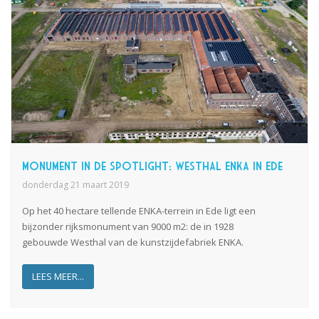
Monument in de spotlight: Westhal Enka in Ede
donderdag 21 maart 2019
Op het
40 hectare tellende ENKA-terrein
in Ede
ligt
een
bijzonder rijksmonument van 9000 m2: de in 1928
gebouwde
Westhal
van
de kunstzijdefabriek ENKA
.
LEES MEER...