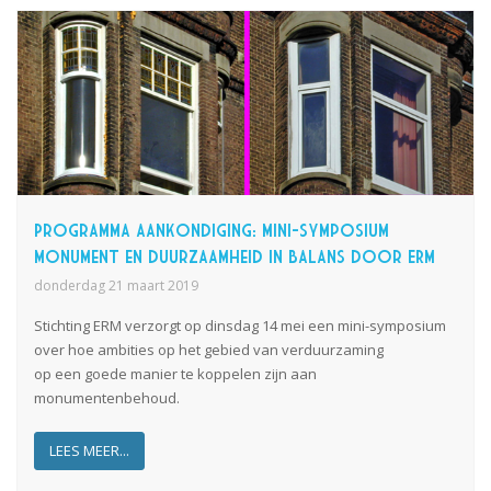
Programma aankondiging: mini-symposium
Monument en duurzaamheid in balans door ERM
donderdag 21 maart 2019
Stichting ERM verzorgt op dinsdag 14 mei een mini-symposium
over hoe ambities op het gebied van verduurzaming
op
een
goede manier
te
koppelen
zijn
aan
monumentenbehoud.
LEES MEER...