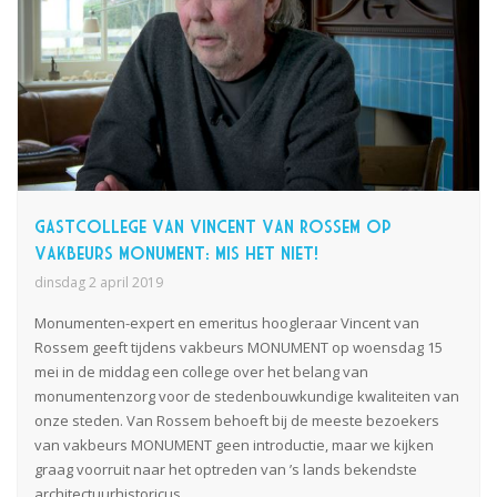
Gastcollege van Vincent van Rossem op
vakbeurs MONUMENT: mis het niet!
dinsdag 2 april 2019
Monumenten-expert en emeritus hoogleraar Vincent van
Rossem geeft tijdens vakbeurs MONUMENT op woensdag 15
mei in de middag een college over het belang van
monumentenzorg voor de stedenbouwkundige kwaliteiten van
onze steden. Van Rossem behoeft bij de meeste bezoekers
van vakbeurs MONUMENT geen introductie, maar we kijken
graag voorruit naar het optreden van ’s
lands
bekendste
architectuurhistoricus.