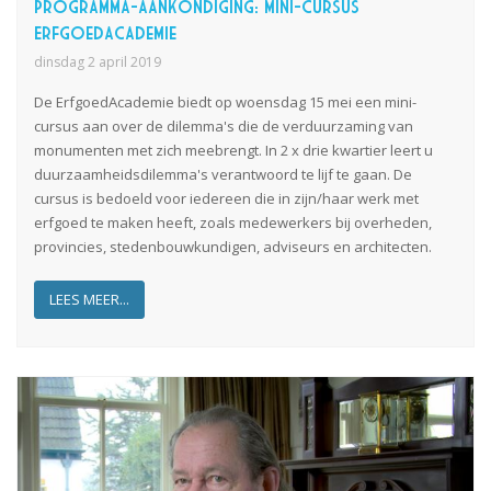
Programma-aankondiging: mini-cursus
ErfgoedAcademie
dinsdag 2 april 2019
De
ErfgoedA
cademie
biedt op woensdag 15 mei een mini-
cursus aan over de dilemma's die de verduurzaming van
monumenten met zich meebrengt. In 2 x drie kwartier leert u
duurzaamheid
s
dilemma's verantwoord te lijf te gaan. De
cursus is bedoeld voor i
edereen die in zijn/haar werk met
erfgoed te maken heeft, zoals medewerkers bij overheden,
provincies, stedenbouwkundigen, adviseurs en architecten.
LEES MEER...