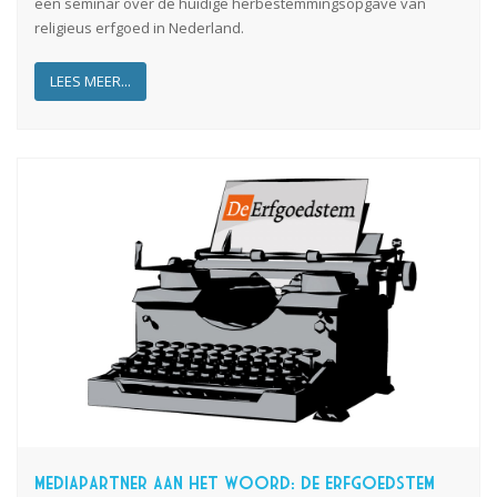
een
seminar
over
de huidige herbestemmingsopgave van
religieus erfgoed in Nederland.
LEES MEER...
Mediapartner aan het woord: De Erfgoedstem