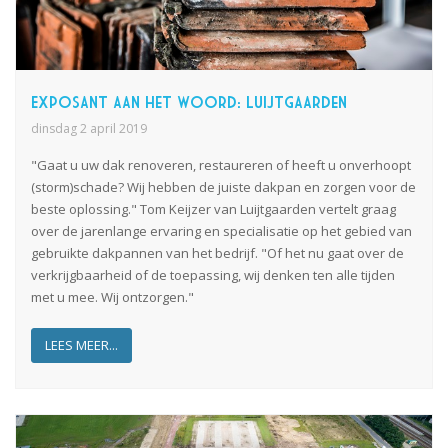
Exposant aan het woord: Luijtgaarden
dinsdag 2 april 2019
"Gaat u uw dak renoveren, restaureren of heeft u onverhoopt
(storm)schade?
W
ij hebben de juiste dakpan en
zorgen
voor
de
beste oplossing." Tom Keijzer van
Luijtgaarden
vertelt graag
over de jarenlange ervaring en specialisatie op het gebied van
gebruikte dakpannen van het bedrijf. "Of het nu gaat over de
verkrijgbaarheid of de toepassing, wij denken ten alle tijden
met u mee. Wij
ontzorgen
."
LEES MEER...