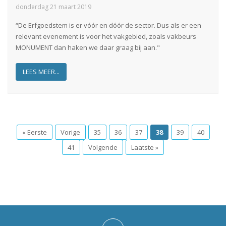
donderdag 21 maart 2019
“De Erfgoedstem is er vóór en dóór de sector. Dus als er een
relevant evenement is voor het vakgebied, zoals vakbeurs
MONUMENT dan haken we daar graag bij aan."
LEES MEER...
« Eerste
Vorige
35
36
37
38
39
40
41
Volgende
Laatste »