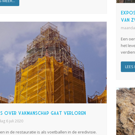
S MEER...
Expos
van Z
maandag
Een oer
het lev
verdien
LEES 
is over vakmanschap gaat verloren
g 6 juli 2020
n in de restauratie is als voetballen in de eredivisie.