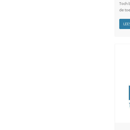
Toch 
de toe
LEE