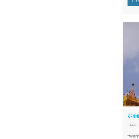
LEE
Kenn
maanda
“Werke