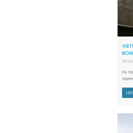
Virt
Mon
dinsd
De Op
septem
LEE