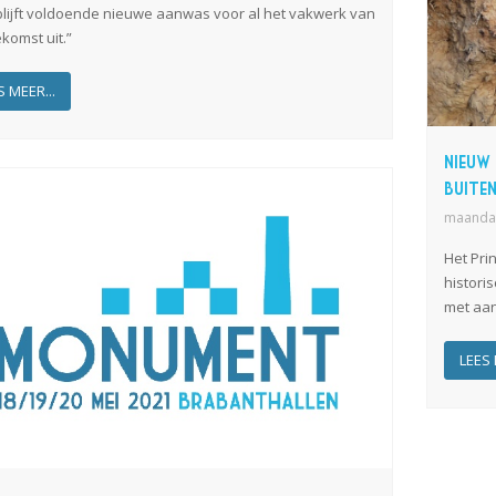
blijft voldoende nieuwe aanwas voor al het vakwerk van
komst uit.”
S MEER...
Nieuw
Buite
maandag
Het Pri
histori
met aan
LEES 