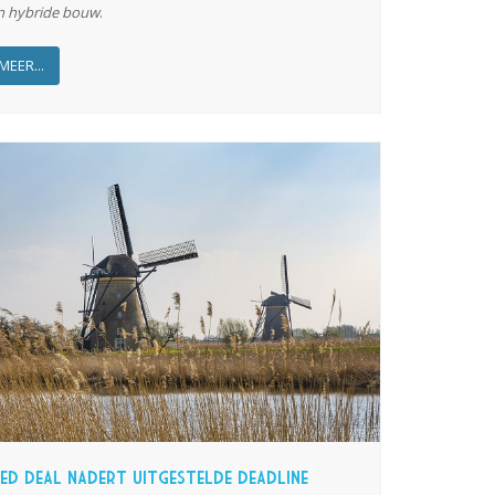
n hybride bouw
.
MEER...
ed Deal nadert uitgestelde deadline