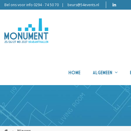
Bel ons voor info 0294 - 74 50 70
beurs@54events.nl
HOME
ALGEMEEN
›
Nieuws