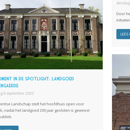
dinsdag
Door he
initiati
LEES 
ment in de spotlight: landgoed
ngaerde
ag 8 september 2020
rentse Landschap stelt het hoofdhuis open voor
k, nadat het landgoed 200 jaar gesloten is geweest
ubliek.