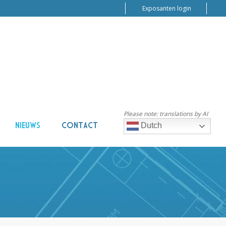
Exposanten login
Please note: translations by AI
NIEUWS
CONTACT
Dutch