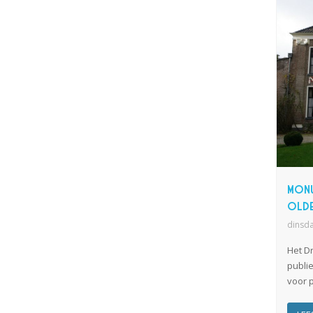
Monu
Olde
dinsd
Het D
publie
voor p