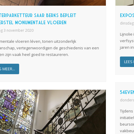
terparketteur Saar Berks bepleit
Expos
erstel monumentale vloeren
dinsdag
ag 3 november 2020
Lijnoli
verfsy
entale vloeren léven, tonen uitzonderlijk
jaren in
nschap, vertegenwoordigen de geschiedenis van een
n zijn vaak heel goed te restaureren.
LEES 
S MEER...
54eve
donderd
Tijdens
initiat
beurso
vakbeur