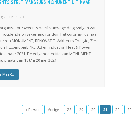
ents stelt vakbeurs MONUMENT uit naar
g 23 juni 2020
organisator 54events heeft vanwege de gevolgen van
nhoudende onzekerheid rondom het coronavirus haar
urzen MONUMENT, RENOVATIE, Vakbeurs Energie, Zero
ion | Ecomobiel, PREFAB en Industrial Heat & Power
steld naar 2021. De volgende editie van MONUMENT
nu plaats van 18 t/m 20 mei 2021.
S MEER...
« Eerste
Vorige
28
29
30
31
32
33