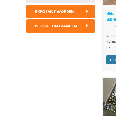
EXPOSANT WORDEN
Mees
eerh
NIEUWS ONTVANGEN
dinsd
Monum
vakma
pand e
LEE