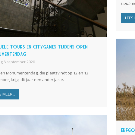
hout- e
LEES 
uele tours en citygames tijdens Open
umentendag
ag 8 september 2020
en Monumentendag, die plaatsvindt op 12 en 13
ber, krijgt dit jaar een ander jasje.
S MEER...
Erfgo