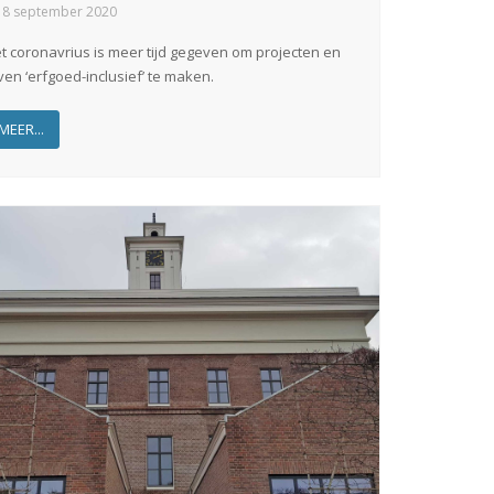
 8 september 2020
t coronavrius is meer tijd gegeven om projecten en
even ‘erfgoed-inclusief’ te maken.
MEER...