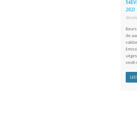
54ev
2021
dinsda
Beurs
de aa
vakbe
Emiss
uitge
vindt 
LEE